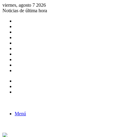
viernes, agosto 7 2026
Noticias de última hora
Consulta de Biólogos por Especialidad
ACTIVIDADES POR EL DÍA DEL BIOLOGO
COMUNICADO
Convocatorias para Biologos a Nivel Nacional
Aviso necrologico
ROL DEL BIOLOGO EN LA SOCIEDAD
TALLER DE FORTALECIMIENTO DE CAPACIDADES
Fiesta de confraternidad
Deporte Institucional
Juramentación del Concejo Directivo Regional 2019-2020
Barra lateral
Publicación al azar
Acceso
Menú