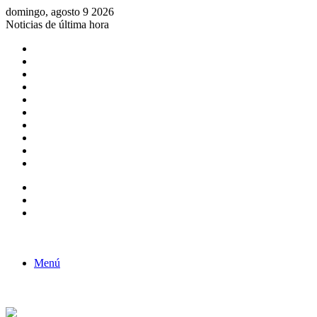
domingo, agosto 9 2026
Noticias de última hora
Consulta de Biólogos por Especialidad
ACTIVIDADES POR EL DÍA DEL BIOLOGO
COMUNICADO
Convocatorias para Biologos a Nivel Nacional
Aviso necrologico
ROL DEL BIOLOGO EN LA SOCIEDAD
TALLER DE FORTALECIMIENTO DE CAPACIDADES
Fiesta de confraternidad
Deporte Institucional
Juramentación del Concejo Directivo Regional 2019-2020
Barra lateral
Publicación al azar
Acceso
Menú