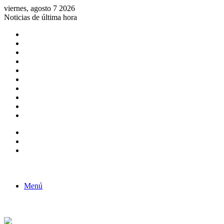
viernes, agosto 7 2026
Noticias de última hora
Consulta de Biólogos por Especialidad
ACTIVIDADES POR EL DÍA DEL BIOLOGO
COMUNICADO
Convocatorias para Biologos a Nivel Nacional
Aviso necrologico
ROL DEL BIOLOGO EN LA SOCIEDAD
TALLER DE FORTALECIMIENTO DE CAPACIDADES
Fiesta de confraternidad
Deporte Institucional
Juramentación del Concejo Directivo Regional 2019-2020
Barra lateral
Publicación al azar
Acceso
Menú