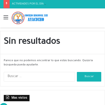
ACTIVIDADES POR EL DÍA DEL BIOLOGO
Menú
Sin resultados
Parece que no podemos encontrar lo que estás buscando. Quizá la
búsqueda pueda ayudarte.
B
u
s
c
a
Mas vistos
r
: