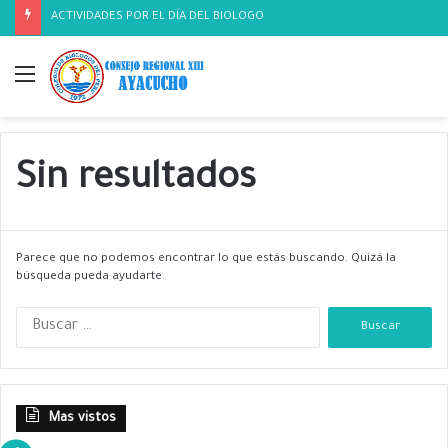
ACTIVIDADES POR EL DÍA DEL BIOLOGO
Menú
Sin resultados
Parece que no podemos encontrar lo que estás buscando. Quizá la
búsqueda pueda ayudarte.
B
u
s
c
a
Mas vistos
r
: