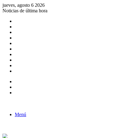
jueves, agosto 6 2026
Noticias de última hora
Consulta de Biólogos por Especialidad
ACTIVIDADES POR EL DÍA DEL BIOLOGO
COMUNICADO
Convocatorias para Biologos a Nivel Nacional
Aviso necrologico
ROL DEL BIOLOGO EN LA SOCIEDAD
TALLER DE FORTALECIMIENTO DE CAPACIDADES
Fiesta de confraternidad
Deporte Institucional
Juramentación del Concejo Directivo Regional 2019-2020
Barra lateral
Publicación al azar
Acceso
Menú