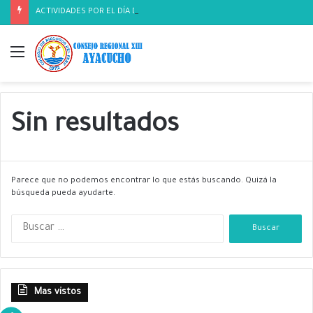
ACTIVIDADES POR EL DÍA DEL BIOLOGO
Menú
Sin resultados
Parece que no podemos encontrar lo que estás buscando. Quizá la
búsqueda pueda ayudarte.
B
u
s
c
a
Mas vistos
r
: