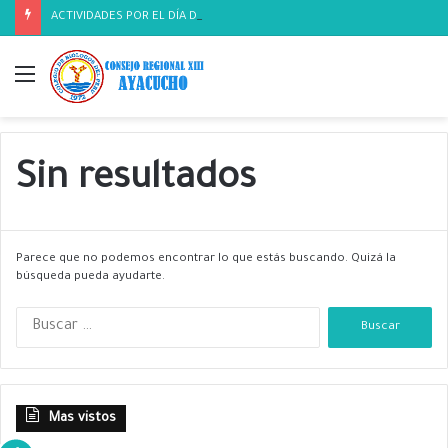
ACTIVIDADES POR EL DÍA DEL BIOLOGO
Menú
Sin resultados
Parece que no podemos encontrar lo que estás buscando. Quizá la
búsqueda pueda ayudarte.
B
u
s
c
a
Mas vistos
r
: