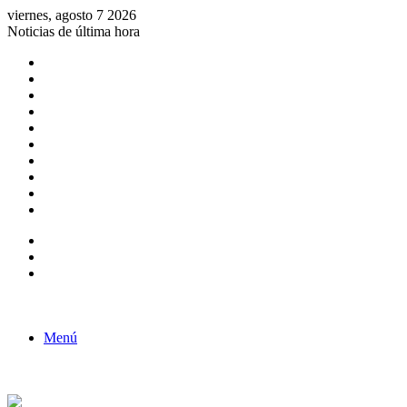
viernes, agosto 7 2026
Noticias de última hora
Consulta de Biólogos por Especialidad
ACTIVIDADES POR EL DÍA DEL BIOLOGO
COMUNICADO
Convocatorias para Biologos a Nivel Nacional
Aviso necrologico
ROL DEL BIOLOGO EN LA SOCIEDAD
TALLER DE FORTALECIMIENTO DE CAPACIDADES
Fiesta de confraternidad
Deporte Institucional
Juramentación del Concejo Directivo Regional 2019-2020
Barra lateral
Publicación al azar
Acceso
Menú