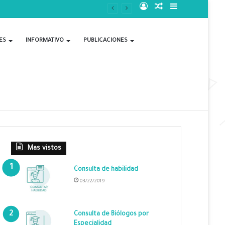
Acceso
Publicación
Barra
al
lateral
ES
INFORMATIVO
PUBLICACIONES
azar
Mas vistos
Consulta de habilidad
03/22/2019
Consulta de Biólogos por
Especialidad