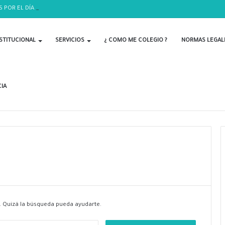
S POR EL DÍA DEL BIOLOGO
STITUCIONAL
SERVICIOS
¿ COMO ME COLEGIO ?
NORMAS LEGAL
IA
 Quizá la búsqueda pueda ayudarte.