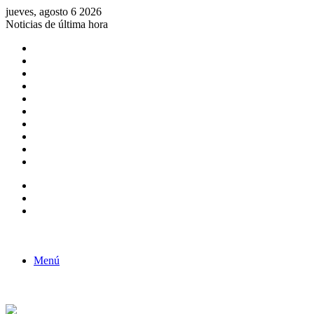
jueves, agosto 6 2026
Noticias de última hora
Consulta de Biólogos por Especialidad
ACTIVIDADES POR EL DÍA DEL BIOLOGO
COMUNICADO
Convocatorias para Biologos a Nivel Nacional
Aviso necrologico
ROL DEL BIOLOGO EN LA SOCIEDAD
TALLER DE FORTALECIMIENTO DE CAPACIDADES
Fiesta de confraternidad
Deporte Institucional
Juramentación del Concejo Directivo Regional 2019-2020
Barra lateral
Publicación al azar
Acceso
Menú