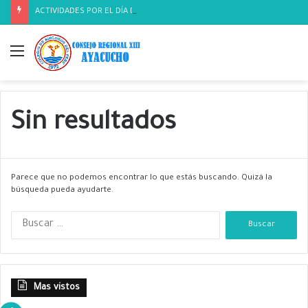
ACTIVIDADES POR EL DÍA DEL BIOLOGO
Menú
Sin resultados
Parece que no podemos encontrar lo que estás buscando. Quizá la
búsqueda pueda ayudarte.
B
u
s
c
a
Mas vistos
r
: