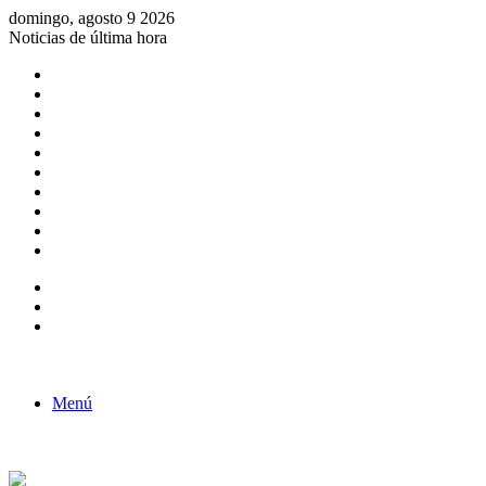
domingo, agosto 9 2026
Noticias de última hora
Consulta de Biólogos por Especialidad
ACTIVIDADES POR EL DÍA DEL BIOLOGO
COMUNICADO
Convocatorias para Biologos a Nivel Nacional
Aviso necrologico
ROL DEL BIOLOGO EN LA SOCIEDAD
TALLER DE FORTALECIMIENTO DE CAPACIDADES
Fiesta de confraternidad
Deporte Institucional
Juramentación del Concejo Directivo Regional 2019-2020
Barra lateral
Publicación al azar
Acceso
Menú