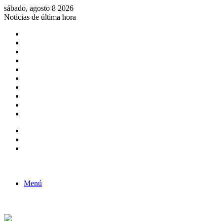
sábado, agosto 8 2026
Noticias de última hora
Consulta de Biólogos por Especialidad
ACTIVIDADES POR EL DÍA DEL BIOLOGO
COMUNICADO
Convocatorias para Biologos a Nivel Nacional
Aviso necrologico
ROL DEL BIOLOGO EN LA SOCIEDAD
TALLER DE FORTALECIMIENTO DE CAPACIDADES
Fiesta de confraternidad
Deporte Institucional
Juramentación del Concejo Directivo Regional 2019-2020
Barra lateral
Publicación al azar
Acceso
Menú