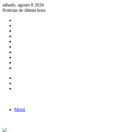
sábado, agosto 8 2026
Noticias de última hora
Consulta de Biólogos por Especialidad
ACTIVIDADES POR EL DÍA DEL BIOLOGO
COMUNICADO
Convocatorias para Biologos a Nivel Nacional
Aviso necrologico
ROL DEL BIOLOGO EN LA SOCIEDAD
TALLER DE FORTALECIMIENTO DE CAPACIDADES
Fiesta de confraternidad
Deporte Institucional
Juramentación del Concejo Directivo Regional 2019-2020
Barra lateral
Publicación al azar
Acceso
Menú