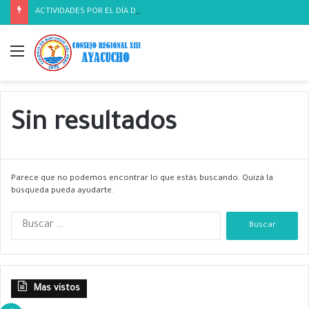
ACTIVIDADES POR EL DÍA DEL BIOLOGO
Menú
Sin resultados
Parece que no podemos encontrar lo que estás buscando. Quizá la
búsqueda pueda ayudarte.
B
u
s
c
a
Mas vistos
r
: