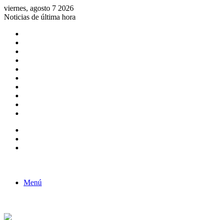
viernes, agosto 7 2026
Noticias de última hora
Consulta de Biólogos por Especialidad
ACTIVIDADES POR EL DÍA DEL BIOLOGO
COMUNICADO
Convocatorias para Biologos a Nivel Nacional
Aviso necrologico
ROL DEL BIOLOGO EN LA SOCIEDAD
TALLER DE FORTALECIMIENTO DE CAPACIDADES
Fiesta de confraternidad
Deporte Institucional
Juramentación del Concejo Directivo Regional 2019-2020
Barra lateral
Publicación al azar
Acceso
Menú