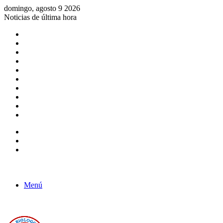
domingo, agosto 9 2026
Noticias de última hora
Consulta de Biólogos por Especialidad
ACTIVIDADES POR EL DÍA DEL BIOLOGO
COMUNICADO
Convocatorias para Biologos a Nivel Nacional
Aviso necrologico
ROL DEL BIOLOGO EN LA SOCIEDAD
TALLER DE FORTALECIMIENTO DE CAPACIDADES
Fiesta de confraternidad
Deporte Institucional
Juramentación del Concejo Directivo Regional 2019-2020
Barra lateral
Publicación al azar
Acceso
Menú