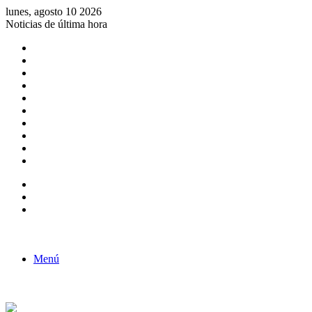
lunes, agosto 10 2026
Noticias de última hora
Consulta de Biólogos por Especialidad
ACTIVIDADES POR EL DÍA DEL BIOLOGO
COMUNICADO
Convocatorias para Biologos a Nivel Nacional
Aviso necrologico
ROL DEL BIOLOGO EN LA SOCIEDAD
TALLER DE FORTALECIMIENTO DE CAPACIDADES
Fiesta de confraternidad
Deporte Institucional
Juramentación del Concejo Directivo Regional 2019-2020
Barra lateral
Publicación al azar
Acceso
Menú