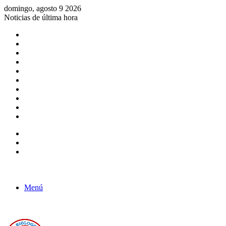
domingo, agosto 9 2026
Noticias de última hora
Consulta de Biólogos por Especialidad
ACTIVIDADES POR EL DÍA DEL BIOLOGO
COMUNICADO
Convocatorias para Biologos a Nivel Nacional
Aviso necrologico
ROL DEL BIOLOGO EN LA SOCIEDAD
TALLER DE FORTALECIMIENTO DE CAPACIDADES
Fiesta de confraternidad
Deporte Institucional
Juramentación del Concejo Directivo Regional 2019-2020
Barra lateral
Publicación al azar
Acceso
Menú