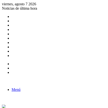
viernes, agosto 7 2026
Noticias de última hora
Consulta de Biólogos por Especialidad
ACTIVIDADES POR EL DÍA DEL BIOLOGO
COMUNICADO
Convocatorias para Biologos a Nivel Nacional
Aviso necrologico
ROL DEL BIOLOGO EN LA SOCIEDAD
TALLER DE FORTALECIMIENTO DE CAPACIDADES
Fiesta de confraternidad
Deporte Institucional
Juramentación del Concejo Directivo Regional 2019-2020
Barra lateral
Publicación al azar
Acceso
Menú