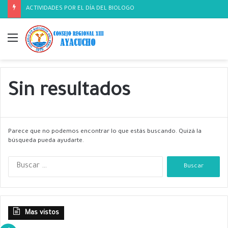
ACTIVIDADES POR EL DÍA DEL BIOLOGO
Menú
Sin resultados
Parece que no podemos encontrar lo que estás buscando. Quizá la
búsqueda pueda ayudarte.
B
u
s
c
a
Mas vistos
r
: