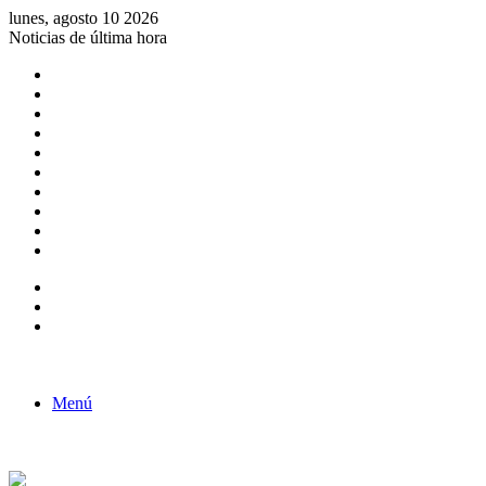
lunes, agosto 10 2026
Noticias de última hora
Consulta de Biólogos por Especialidad
ACTIVIDADES POR EL DÍA DEL BIOLOGO
COMUNICADO
Convocatorias para Biologos a Nivel Nacional
Aviso necrologico
ROL DEL BIOLOGO EN LA SOCIEDAD
TALLER DE FORTALECIMIENTO DE CAPACIDADES
Fiesta de confraternidad
Deporte Institucional
Juramentación del Concejo Directivo Regional 2019-2020
Barra lateral
Publicación al azar
Acceso
Menú