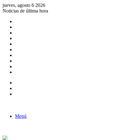
jueves, agosto 6 2026
Noticias de última hora
Consulta de Biólogos por Especialidad
ACTIVIDADES POR EL DÍA DEL BIOLOGO
COMUNICADO
Convocatorias para Biologos a Nivel Nacional
Aviso necrologico
ROL DEL BIOLOGO EN LA SOCIEDAD
TALLER DE FORTALECIMIENTO DE CAPACIDADES
Fiesta de confraternidad
Deporte Institucional
Juramentación del Concejo Directivo Regional 2019-2020
Barra lateral
Publicación al azar
Acceso
Menú