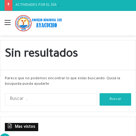
ACTIVIDADES POR EL DÍA DEL BIOLOGO
Menú
Sin resultados
Parece que no podemos encontrar lo que estás buscando. Quizá la
búsqueda pueda ayudarte.
B
u
s
c
a
Mas vistos
r
: