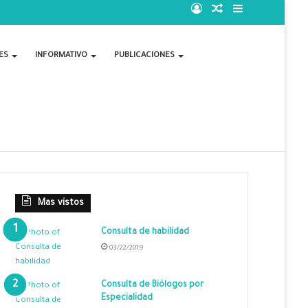
Acceso
Publicación
Barra
al
lateral
ES
INFORMATIVO
PUBLICACIONES
azar
Mas vistos
Consulta de habilidad
03/22/2019
Consulta de Biólogos por
Especialidad