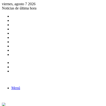
viernes, agosto 7 2026
Noticias de última hora
Consulta de Biólogos por Especialidad
ACTIVIDADES POR EL DÍA DEL BIOLOGO
COMUNICADO
Convocatorias para Biologos a Nivel Nacional
Aviso necrologico
ROL DEL BIOLOGO EN LA SOCIEDAD
TALLER DE FORTALECIMIENTO DE CAPACIDADES
Fiesta de confraternidad
Deporte Institucional
Juramentación del Concejo Directivo Regional 2019-2020
Barra lateral
Publicación al azar
Acceso
Menú