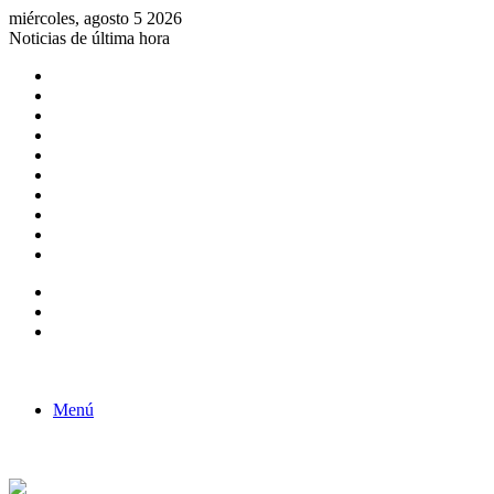
miércoles, agosto 5 2026
Noticias de última hora
Consulta de Biólogos por Especialidad
ACTIVIDADES POR EL DÍA DEL BIOLOGO
COMUNICADO
Convocatorias para Biologos a Nivel Nacional
Aviso necrologico
ROL DEL BIOLOGO EN LA SOCIEDAD
TALLER DE FORTALECIMIENTO DE CAPACIDADES
Fiesta de confraternidad
Deporte Institucional
Juramentación del Concejo Directivo Regional 2019-2020
Barra lateral
Publicación al azar
Acceso
Menú