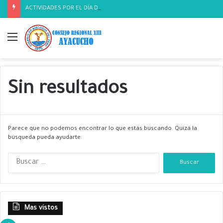
ACTIVIDADES POR EL DÍA DEL BIOLOGO
Menú
Sin resultados
Parece que no podemos encontrar lo que estás buscando. Quizá la
búsqueda pueda ayudarte.
B
u
s
c
a
Mas vistos
r
: