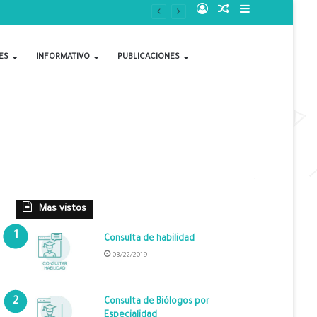
Acceso
Publicación
Barra
al
lateral
ES
INFORMATIVO
PUBLICACIONES
azar
Mas vistos
Consulta de habilidad
03/22/2019
Consulta de Biólogos por
Especialidad