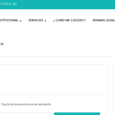
S POR EL DÍA DEL BIOLOGO
STITUCIONAL
SERVICIOS
¿ COMO ME COLEGIO ?
NORMAS LEGAL
IA
 Quizá la búsqueda pueda ayudarte.