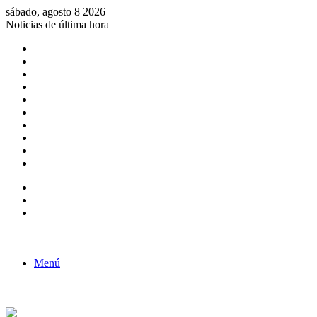
sábado, agosto 8 2026
Noticias de última hora
Consulta de Biólogos por Especialidad
ACTIVIDADES POR EL DÍA DEL BIOLOGO
COMUNICADO
Convocatorias para Biologos a Nivel Nacional
Aviso necrologico
ROL DEL BIOLOGO EN LA SOCIEDAD
TALLER DE FORTALECIMIENTO DE CAPACIDADES
Fiesta de confraternidad
Deporte Institucional
Juramentación del Concejo Directivo Regional 2019-2020
Barra lateral
Publicación al azar
Acceso
Menú