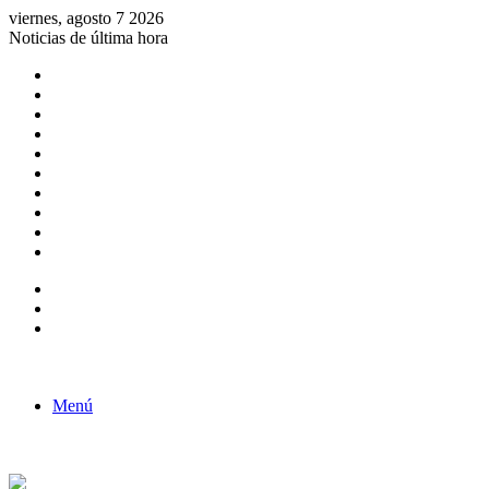
viernes, agosto 7 2026
Noticias de última hora
Consulta de Biólogos por Especialidad
ACTIVIDADES POR EL DÍA DEL BIOLOGO
COMUNICADO
Convocatorias para Biologos a Nivel Nacional
Aviso necrologico
ROL DEL BIOLOGO EN LA SOCIEDAD
TALLER DE FORTALECIMIENTO DE CAPACIDADES
Fiesta de confraternidad
Deporte Institucional
Juramentación del Concejo Directivo Regional 2019-2020
Barra lateral
Publicación al azar
Acceso
Menú