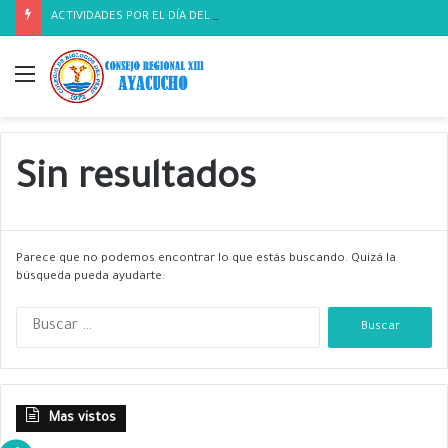
ACTIVIDADES POR EL DÍA DEL BIOLOGO
Menú
Sin resultados
Parece que no podemos encontrar lo que estás buscando. Quizá la
búsqueda pueda ayudarte.
B
u
s
c
a
Mas vistos
r
: