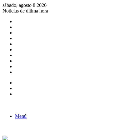
sábado, agosto 8 2026
Noticias de última hora
Consulta de Biólogos por Especialidad
ACTIVIDADES POR EL DÍA DEL BIOLOGO
COMUNICADO
Convocatorias para Biologos a Nivel Nacional
Aviso necrologico
ROL DEL BIOLOGO EN LA SOCIEDAD
TALLER DE FORTALECIMIENTO DE CAPACIDADES
Fiesta de confraternidad
Deporte Institucional
Juramentación del Concejo Directivo Regional 2019-2020
Barra lateral
Publicación al azar
Acceso
Menú