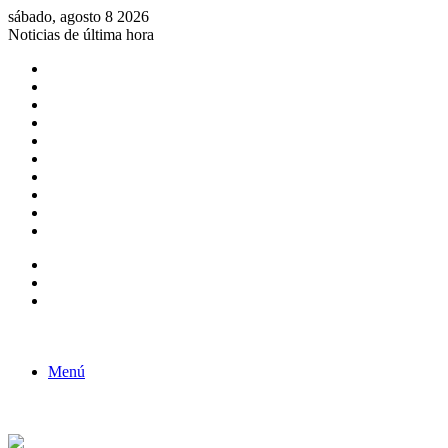
sábado, agosto 8 2026
Noticias de última hora
Consulta de Biólogos por Especialidad
ACTIVIDADES POR EL DÍA DEL BIOLOGO
COMUNICADO
Convocatorias para Biologos a Nivel Nacional
Aviso necrologico
ROL DEL BIOLOGO EN LA SOCIEDAD
TALLER DE FORTALECIMIENTO DE CAPACIDADES
Fiesta de confraternidad
Deporte Institucional
Juramentación del Concejo Directivo Regional 2019-2020
Barra lateral
Publicación al azar
Acceso
Menú