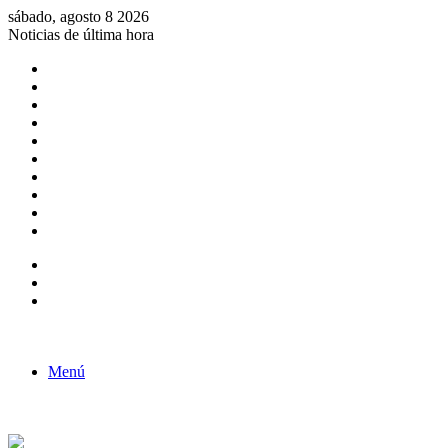
sábado, agosto 8 2026
Noticias de última hora
Consulta de Biólogos por Especialidad
ACTIVIDADES POR EL DÍA DEL BIOLOGO
COMUNICADO
Convocatorias para Biologos a Nivel Nacional
Aviso necrologico
ROL DEL BIOLOGO EN LA SOCIEDAD
TALLER DE FORTALECIMIENTO DE CAPACIDADES
Fiesta de confraternidad
Deporte Institucional
Juramentación del Concejo Directivo Regional 2019-2020
Barra lateral
Publicación al azar
Acceso
Menú