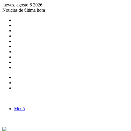
jueves, agosto 6 2026
Noticias de última hora
Consulta de Biólogos por Especialidad
ACTIVIDADES POR EL DÍA DEL BIOLOGO
COMUNICADO
Convocatorias para Biologos a Nivel Nacional
Aviso necrologico
ROL DEL BIOLOGO EN LA SOCIEDAD
TALLER DE FORTALECIMIENTO DE CAPACIDADES
Fiesta de confraternidad
Deporte Institucional
Juramentación del Concejo Directivo Regional 2019-2020
Barra lateral
Publicación al azar
Acceso
Menú