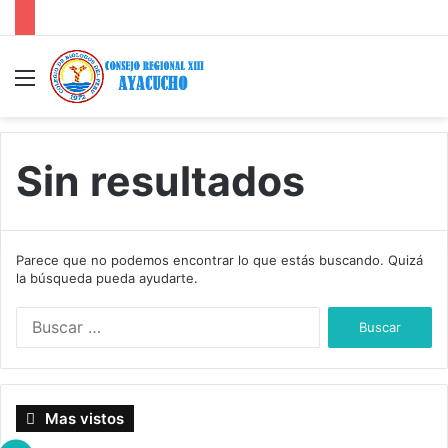
Menú
Sin resultados
Parece que no podemos encontrar lo que estás buscando. Quizá
la búsqueda pueda ayudarte.
B
u
s
c
a
Mas vistos
r
: