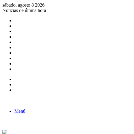
sábado, agosto 8 2026
Noticias de última hora
Consulta de Biólogos por Especialidad
ACTIVIDADES POR EL DÍA DEL BIOLOGO
COMUNICADO
Convocatorias para Biologos a Nivel Nacional
Aviso necrologico
ROL DEL BIOLOGO EN LA SOCIEDAD
TALLER DE FORTALECIMIENTO DE CAPACIDADES
Fiesta de confraternidad
Deporte Institucional
Juramentación del Concejo Directivo Regional 2019-2020
Barra lateral
Publicación al azar
Acceso
Menú