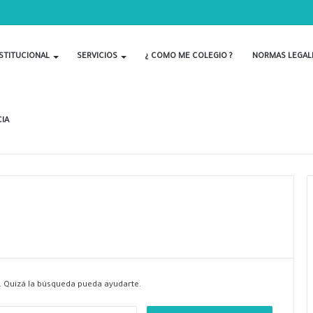
 POR EL DÍA DEL BIOLOGO
STITUCIONAL
SERVICIOS
¿ COMO ME COLEGIO ?
NORMAS LEGAL
IA
 Quizá la búsqueda pueda ayudarte.