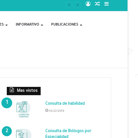
Acceso
Publicación
Barra
al
lateral
ES
INFORMATIVO
PUBLICACIONES
azar
Mas vistos
Consulta de habilidad
03/22/2019
Consulta de Biólogos por
Especialidad