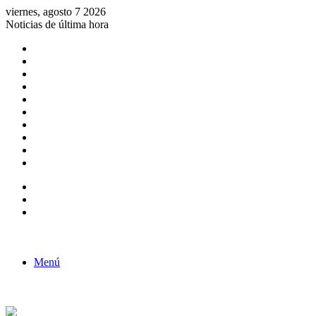
viernes, agosto 7 2026
Noticias de última hora
Consulta de Biólogos por Especialidad
ACTIVIDADES POR EL DÍA DEL BIOLOGO
COMUNICADO
Convocatorias para Biologos a Nivel Nacional
Aviso necrologico
ROL DEL BIOLOGO EN LA SOCIEDAD
TALLER DE FORTALECIMIENTO DE CAPACIDADES
Fiesta de confraternidad
Deporte Institucional
Juramentación del Concejo Directivo Regional 2019-2020
Barra lateral
Publicación al azar
Acceso
Menú