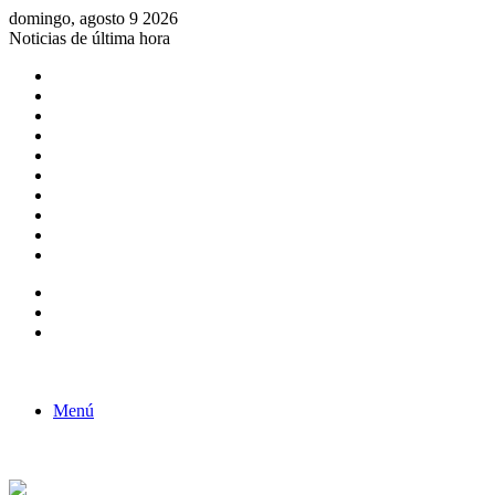
domingo, agosto 9 2026
Noticias de última hora
Consulta de Biólogos por Especialidad
ACTIVIDADES POR EL DÍA DEL BIOLOGO
COMUNICADO
Convocatorias para Biologos a Nivel Nacional
Aviso necrologico
ROL DEL BIOLOGO EN LA SOCIEDAD
TALLER DE FORTALECIMIENTO DE CAPACIDADES
Fiesta de confraternidad
Deporte Institucional
Juramentación del Concejo Directivo Regional 2019-2020
Barra lateral
Publicación al azar
Acceso
Menú