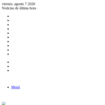
viernes, agosto 7 2026
Noticias de última hora
Consulta de Biólogos por Especialidad
ACTIVIDADES POR EL DÍA DEL BIOLOGO
COMUNICADO
Convocatorias para Biologos a Nivel Nacional
Aviso necrologico
ROL DEL BIOLOGO EN LA SOCIEDAD
TALLER DE FORTALECIMIENTO DE CAPACIDADES
Fiesta de confraternidad
Deporte Institucional
Juramentación del Concejo Directivo Regional 2019-2020
Barra lateral
Publicación al azar
Acceso
Menú