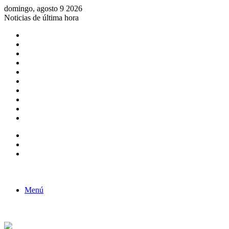
domingo, agosto 9 2026
Noticias de última hora
Consulta de Biólogos por Especialidad
ACTIVIDADES POR EL DÍA DEL BIOLOGO
COMUNICADO
Convocatorias para Biologos a Nivel Nacional
Aviso necrologico
ROL DEL BIOLOGO EN LA SOCIEDAD
TALLER DE FORTALECIMIENTO DE CAPACIDADES
Fiesta de confraternidad
Deporte Institucional
Juramentación del Concejo Directivo Regional 2019-2020
Barra lateral
Publicación al azar
Acceso
Menú