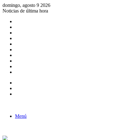
domingo, agosto 9 2026
Noticias de última hora
Consulta de Biólogos por Especialidad
ACTIVIDADES POR EL DÍA DEL BIOLOGO
COMUNICADO
Convocatorias para Biologos a Nivel Nacional
Aviso necrologico
ROL DEL BIOLOGO EN LA SOCIEDAD
TALLER DE FORTALECIMIENTO DE CAPACIDADES
Fiesta de confraternidad
Deporte Institucional
Juramentación del Concejo Directivo Regional 2019-2020
Barra lateral
Publicación al azar
Acceso
Menú