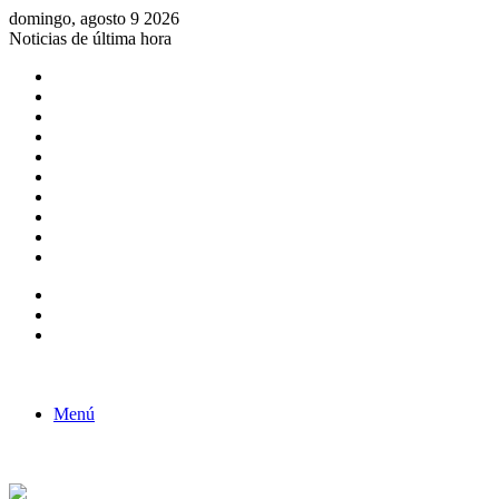
domingo, agosto 9 2026
Noticias de última hora
Consulta de Biólogos por Especialidad
ACTIVIDADES POR EL DÍA DEL BIOLOGO
COMUNICADO
Convocatorias para Biologos a Nivel Nacional
Aviso necrologico
ROL DEL BIOLOGO EN LA SOCIEDAD
TALLER DE FORTALECIMIENTO DE CAPACIDADES
Fiesta de confraternidad
Deporte Institucional
Juramentación del Concejo Directivo Regional 2019-2020
Barra lateral
Publicación al azar
Acceso
Menú