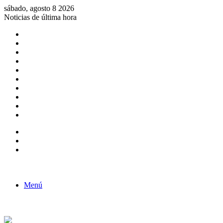
sábado, agosto 8 2026
Noticias de última hora
Consulta de Biólogos por Especialidad
ACTIVIDADES POR EL DÍA DEL BIOLOGO
COMUNICADO
Convocatorias para Biologos a Nivel Nacional
Aviso necrologico
ROL DEL BIOLOGO EN LA SOCIEDAD
TALLER DE FORTALECIMIENTO DE CAPACIDADES
Fiesta de confraternidad
Deporte Institucional
Juramentación del Concejo Directivo Regional 2019-2020
Barra lateral
Publicación al azar
Acceso
Menú