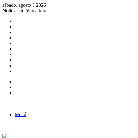
sábado, agosto 8 2026
Noticias de última hora
Consulta de Biólogos por Especialidad
ACTIVIDADES POR EL DÍA DEL BIOLOGO
COMUNICADO
Convocatorias para Biologos a Nivel Nacional
Aviso necrologico
ROL DEL BIOLOGO EN LA SOCIEDAD
TALLER DE FORTALECIMIENTO DE CAPACIDADES
Fiesta de confraternidad
Deporte Institucional
Juramentación del Concejo Directivo Regional 2019-2020
Barra lateral
Publicación al azar
Acceso
Menú