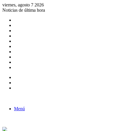
viernes, agosto 7 2026
Noticias de última hora
Consulta de Biólogos por Especialidad
ACTIVIDADES POR EL DÍA DEL BIOLOGO
COMUNICADO
Convocatorias para Biologos a Nivel Nacional
Aviso necrologico
ROL DEL BIOLOGO EN LA SOCIEDAD
TALLER DE FORTALECIMIENTO DE CAPACIDADES
Fiesta de confraternidad
Deporte Institucional
Juramentación del Concejo Directivo Regional 2019-2020
Barra lateral
Publicación al azar
Acceso
Menú