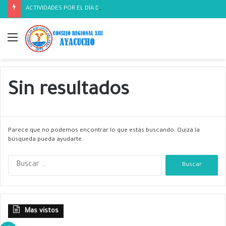
ACTIVIDADES POR EL DÍA DEL BIOLOGO
Menú
Sin resultados
Parece que no podemos encontrar lo que estás buscando. Quizá la
búsqueda pueda ayudarte.
B
u
s
c
a
Mas vistos
r
: